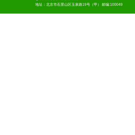
地址：北京市石景山区玉泉路19号（甲） 邮编:100049