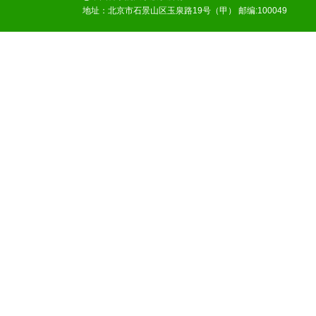
地址：北京市石景山区玉泉路19号（甲） 邮编:100049